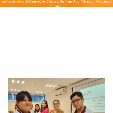
en los estados de Campeche, Chiapas, Quintana Roo, Tabasco, Veracruz y
Yucatán .